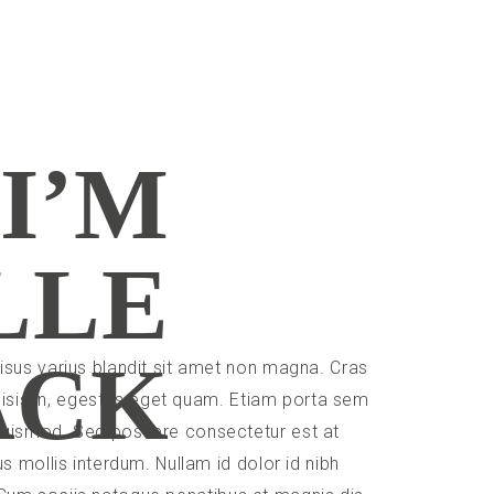
 I’M
LLE
ACK
sus varius blandit sit amet non magna. Cras
ilisis in, egestas eget quam. Etiam porta sem
uismod. Sed posuere consectetur est at
 mollis interdum. Nullam id dolor id nibh