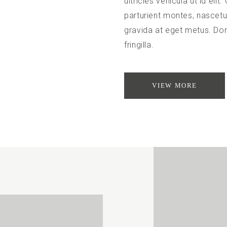
ultricies vehicula ut id el
parturient montes, nascetur
gravida at eget metus. Do
fringilla.
VIEW MORE