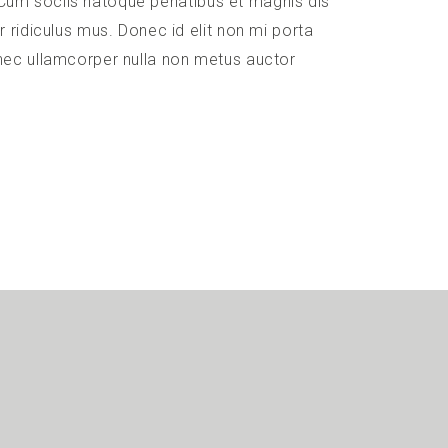
it. Cum sociis natoque penatibus et magnis dis
 ridiculus mus. Donec id elit non mi porta
nec ullamcorper nulla non metus auctor