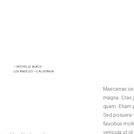
— MICHELLE BLACK
LOS ANGELES — CALIFORNIA
Maecenas sed 
magna. Cras j
quam. Etiam 
Sed posuere 
faucibus molli
vehicula ut i