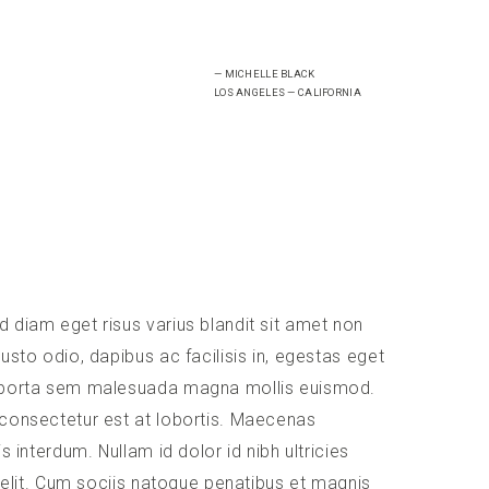
— MICHELLE BLACK
LOS ANGELES — CALIFORNIA
diam eget risus varius blandit sit amet non
usto odio, dapibus ac facilisis in, egestas eget
porta sem malesuada magna mollis euismod.
consectetur est at lobortis. Maecenas
s interdum. Nullam id dolor id nibh ultricies
d elit. Cum sociis natoque penatibus et magnis