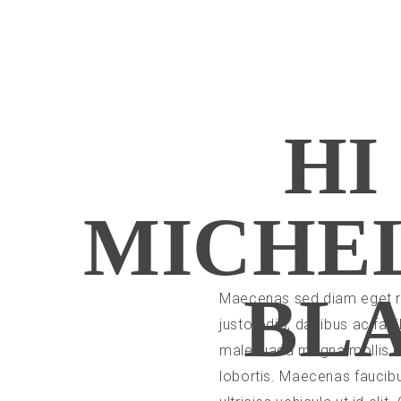
HI
MICHE
BL
Maecenas sed diam eget ri
justo odio, dapibus ac fac
malesuada magna mollis e
lobortis. Maecenas faucibus